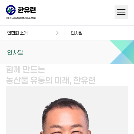
연합회 소개
인사말
인사말
함께 만드는
농산물 유통의 미래,
한유련